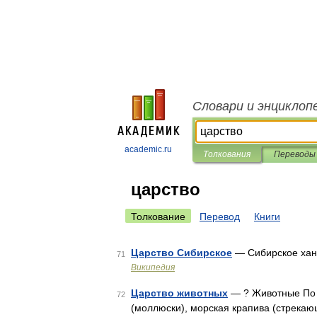
Словари и энциклоп
academic.ru
Толкования
Переводы
царство
Толкование
Перевод
Книги
Царство Сибирское
— Сибирское хан
71
Википедия
Царство животных
— ? Животные По ч
72
(моллюски), морская крапива (стрекающ