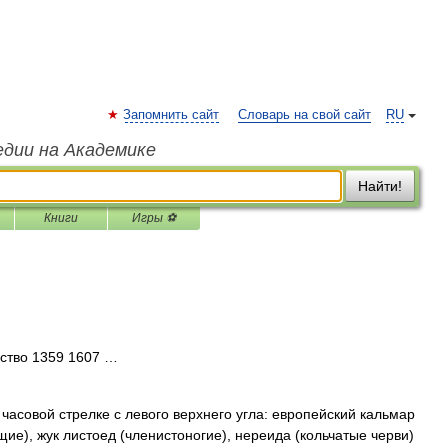
Запомнить сайт
Словарь на свой сайт
RU
едии на Академике
Найти!
Книги
Игры ⚽
ство 1359 1607 …
асовой стрелке с левого верхнего угла: европейский кальмар
ие), жук листоед (членистоногие), нереида (кольчатые черви)