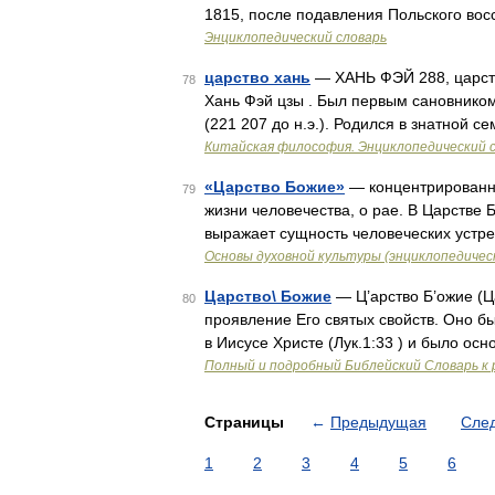
1815, после подавления Польского вос
Энциклопедический словарь
царство хань
— ХАНЬ ФЭЙ 288, царств
78
Хань Фэй цзы . Был первым сановнико
(221 207 до н.э.). Родился в знатной
Китайская философия. Энциклопедический с
«Царство Божие»
— концентрированно
79
жизни человечества, о рае. В Царстве 
выражает сущность человеческих устр
Основы духовной культуры (энциклопедическ
Царство\ Божие
— Ц’арство Б’ожие (Ц
80
проявление Его святых свойств. Оно бы
в Иисусе Христе (Лук.1:33 ) и было осн
Полный и подробный Библейский Словарь к 
Страницы
←
Предыдущая
Сле
1
2
3
4
5
6