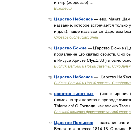
и тигр (хордовые) …
Википедия
Царство Небесное
— евр. Макат Шама
73
название, которое встречается только 
и дал.), чаще называется Царством Бож
Словарь библейских имен
Царство Божие
— Ц’арство Б’ожие (Ца
74
проявление Его святых свойств. Оно бы
в Иисусе Христе (Лук.1:33 ) и было осн
Библия. Ветхий и Новый заветы. Синодальн
Царство Небесное
— Ц’арство Неб’ес
75
Библия. Ветхий и Новый заветы. Синодальн
царство животных
— (иноск. иронич.
76
(намек на три царства в природе животн
Thierreich! О Господи, как велико Твое
Большой толково-фразеологический словар
Царство Польское
— название части 
77
Венского конгресса 1814 15. Столица 