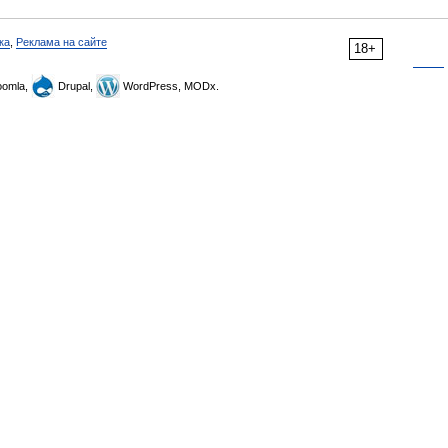
ка
,
Реклама на сайте
18+
omla,
Drupal,
WordPress, MODx.