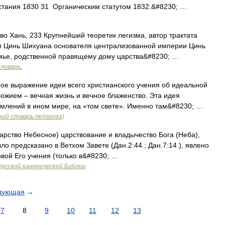
стания 1830 31 Органическим статутом 1832.&#8230; …
о Хань, 233 Крупнейший теоретик легизма, автор трактата
м Цинь Шихуана основателя централизованной империи Цинь
 семье, родственной правящему дому царства&#8230; …
ловарь.
е выражение идеи всего христианского учения об идеальной
Божием – вечная жизнь и вечное блаженство. Эта идея
емлений в ином мире, на «том свете». Именно там&#8230; …
ий словарь педагога)
арство Небесное) царствование и владычество Бога (Неба),
ло предсказано в Ветхом Завете (Дан.2:44 ; Дан.7:14 ), явлено
овой Его учения (только в&#8230; …
русской канонической Библии
дующая
→
7
8
9
10
11
12
13