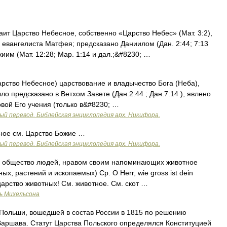
ит Царство Небесное, собственно «Царство Небес» (Мат. 3:2),
у евангелиста Матфея; предсказано Даниилом (Дан. 2:44; 7:13
иим (Мат. 12:28; Map. 1:14 и дал.;&#8230; …
рство Небесное) царствование и владычество Бога (Неба),
ло предсказано в Ветхом Завете (Дан.2:44 ; Дан.7:14 ), явлено
овой Его учения (только в&#8230; …
ый перевод. Библейская энциклопедия арх. Никифора.
ное см. Царство Божие …
ый перевод. Библейская энциклопедия арх. Никифора.
) общество людей, нравом своим напоминающих животное
ых, растений и ископаемых) Ср. O Herr, wie gross ist dein
 царство животных! См. животное. См. скот …
ь Михельсона
Польши, вошедшей в состав России в 1815 по решению
Варшава. Статут Царства Польского определялся Конституцией